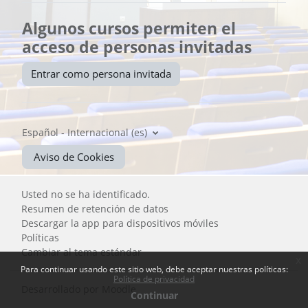
Algunos cursos permiten el
acceso de personas invitadas
Entrar como persona invitada
Español - Internacional ‎(es)‎
Aviso de Cookies
Usted no se ha identificado.
Resumen de retención de datos
Descargar la app para dispositivos móviles
Políticas
Cambiar al tema estándar
x
Para continuar usando este sitio web, debe aceptar nuestras políticas:
Política de privacidad
Desarrollado por
Moodle
Continuar